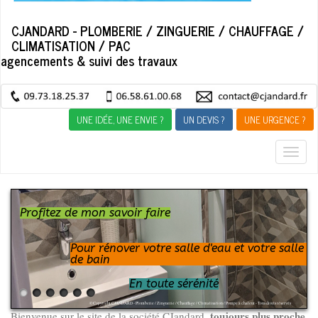
CJANDARD - PLOMBERIE / ZINGUERIE / CHAUFFAGE /
CLIMATISATION / PAC
agencements & suivi des travaux
UNE IDÉE, UNE ENVIE ?
UN DEVIS ?
UNE URGENCE ?
Togg
navig
Profitez de mon savoir faire
Pour rénover votre salle d'eau et votre salle
En toute sérénité
de bain
toujours plus proche
Bienvenue sur le site de la société CJandard,