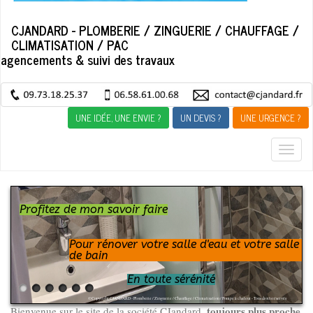
CJANDARD - PLOMBERIE / ZINGUERIE / CHAUFFAGE /
CLIMATISATION / PAC
agencements & suivi des travaux
UNE IDÉE, UNE ENVIE ?
UN DEVIS ?
UNE URGENCE ?
Togg
navig
Profitez de mon savoir faire
Pour rénover votre salle d'eau et votre salle
de bain
En toute sérénité
© Copyright CJANDARD - Plomberie / Zinguerie / Chauffage / Climatisation / Pompe à chaleur - Tous droits réservés
toujours plus proche
Bienvenue sur le site de la société CJandard,