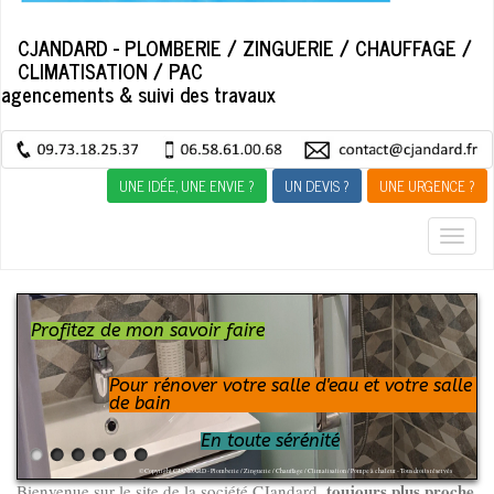
CJANDARD - PLOMBERIE / ZINGUERIE / CHAUFFAGE /
CLIMATISATION / PAC
agencements & suivi des travaux
UNE IDÉE, UNE ENVIE ?
UN DEVIS ?
UNE URGENCE ?
Togg
navig
Profitez de mon savoir faire
Pour rénover votre salle d'eau et votre salle
de bain
En toute sérénité
© Copyright CJANDARD - Plomberie / Zinguerie / Chauffage / Climatisation / Pompe à chaleur - Tous droits réservés
toujours plus proche
Bienvenue sur le site de la société CJandard,