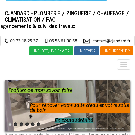
CJANDARD - PLOMBERIE / ZINGUERIE / CHAUFFAGE /
CLIMATISATION / PAC
agencements & suivi des travaux
UNE IDÉE, UNE ENVIE ?
UN DEVIS ?
UNE URGENCE ?
Togg
navig
Profitez de mon savoir faire
Pour rénover votre salle d'eau et votre salle
de bain
En toute sérénité
© Copyright CJANDARD - Plomberie / Zinguerie / Chauffage / Climatisation / Pompe à chaleur - Tous droits réservés
toujours plus proche
Bienvenue sur le site de la société CJandard,