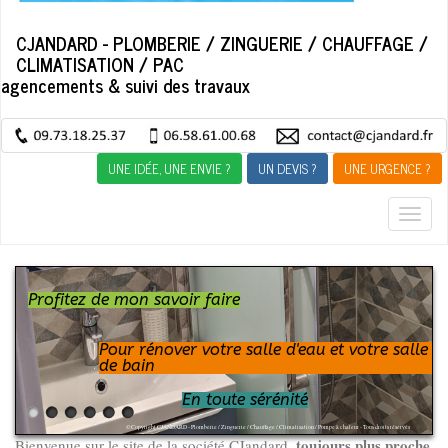
CJANDARD - PLOMBERIE / ZINGUERIE / CHAUFFAGE /
CLIMATISATION / PAC
agencements & suivi des travaux
UNE IDÉE, UNE ENVIE ?
UN DEVIS ?
UNE URGENCE ?
Togg
navig
Profitez de mon savoir faire
Pour rénover votre salle d'eau et votre salle
de bain
En toute sérénité
© Copyright CJANDARD - Plomberie / Zinguerie / Chauffage / Climatisation / Pompe à chaleur - Tous droits réservés
toujours plus proche
Bienvenue sur le site de la société CJandard,