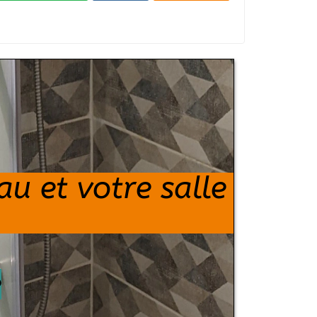
au et votre salle
é