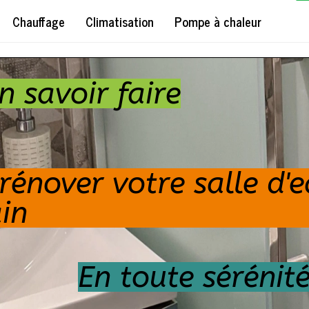
Chauffage
Climatisation
Pompe à chaleur
n savoir faire
rénover votre salle d'e
in
En toute sérénit