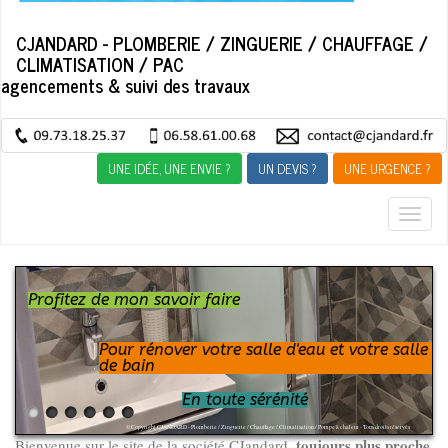
CJANDARD - PLOMBERIE / ZINGUERIE / CHAUFFAGE /
CLIMATISATION / PAC
agencements & suivi des travaux
UNE IDÉE, UNE ENVIE ?
UN DEVIS ?
UNE URGENCE ?
Togg
navig
Profitez de mon savoir faire
Pour rénover votre salle d'eau et votre salle
de bain
En toute sérénité
© Copyright CJANDARD - Plomberie / Zinguerie / Chauffage / Climatisation / Pompe à chaleur - Tous droits réservés
toujours plus proche
Bienvenue sur le site de la société CJandard,