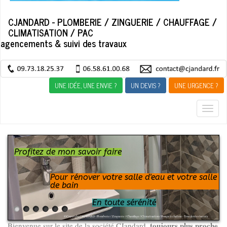
CJANDARD - PLOMBERIE / ZINGUERIE / CHAUFFAGE /
CLIMATISATION / PAC
agencements & suivi des travaux
UNE IDÉE, UNE ENVIE ?
UN DEVIS ?
UNE URGENCE ?
Togg
navig
Profitez de mon savoir faire
Pour rénover votre salle d'eau et votre salle
de bain
En toute sérénité
© Copyright CJANDARD - Plomberie / Zinguerie / Chauffage / Climatisation / Pompe à chaleur - Tous droits réservés
toujours plus proche
Bienvenue sur le site de la société CJandard,