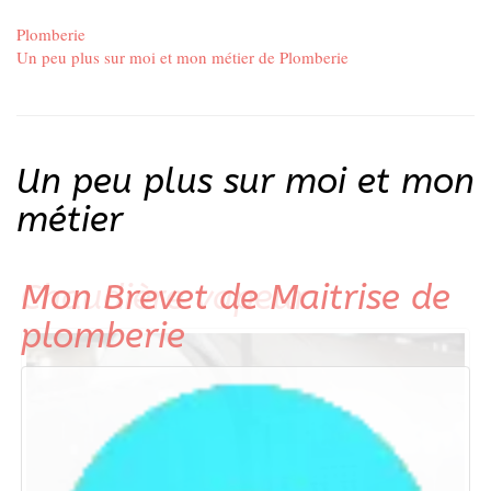
Plomberie
Un peu plus sur moi et mon métier de Plomberie
Un peu plus sur moi et mon
métier
Chaudière vapeur
Mon Brevet de Maitrise de
Collège de Beynost dans
Pompes à chaleur
La climatisation
Mon histoire dans la
Mon histoire dans le
Mon histoire dans la
Le Thermosiphon
Mon apprentissage
Mon métier de couvreur
Mon métier de zingueur
Mon CAP Plomberie
Mon apprentissage
plomberie
l'Ain
zinguerie
chauffage
plomberie