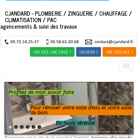
CJANDARD - PLOMBERIE / ZINGUERIE / CHAUFFAGE /
CLIMATISATION / PAC
agencements & suivi des travaux
UNE IDÉE, UNE ENVIE ?
UN DEVIS ?
UNE URGENCE ?
Togg
navig
Pour rénover votre salle d'eau et votre salle
Profitez de mon savoir faire
En toute sérénité
de bain
toujours plus proche
Bienvenue sur le site de la société CJandard,