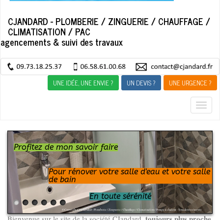
CJANDARD - PLOMBERIE / ZINGUERIE / CHAUFFAGE /
CLIMATISATION / PAC
agencements & suivi des travaux
UNE IDÉE, UNE ENVIE ?
UN DEVIS ?
UNE URGENCE ?
Togg
navig
Profitez de mon savoir faire
Pour rénover votre salle d'eau et votre salle
de bain
En toute sérénité
© Copyright CJANDARD - Plomberie / Zinguerie / Chauffage / Climatisation / Pompe à chaleur - Tous droits réservés
toujours plus proche
Bienvenue sur le site de la société CJandard,